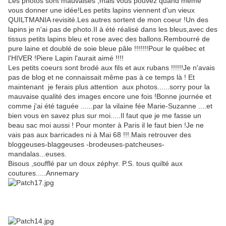
Les photos sont mauvaises ,mais vous pouvez quand même
vous donner une idée!Les petits lapins viennent d'un vieux
QUILTMANIA revisité.Les autres sortent de mon coeur !Un des
lapins je n'ai pas de photo.II à été réalisé dans les bleus,avec des
tissus petits lapins bleu et rose avec des ballons.Rembourré de
pure laine et doublé de soie bleue pâle !!!!!!!Pour le québec et
l'HIVER !Piere Lapin l'aurait aimé !!!!
Les petits coeurs sont brodé aux fils et aux rubans !!!!!!Je n'avais
pas de blog et ne connaissait même pas à ce temps là ! Et
maintenant je ferais plus attention aux photos......sorry pour la
mauvaise qualité des images encore une fois !Bonne journée et
comme j'ai été taguée ......par la vilaine fée Marie-Suzanne ....et
bien vous en savez plus sur moi.....Il faut que je me fasse un
beau sac moi aussi ! Pour monter à Paris il le faut bien !Je ne
vais pas aux barricades ni à Mai 68 !!!.Mais retrouver des
bloggeuses-blaggeuses -brodeuses-patcheuses-
mandalas...euses.
Bisous ,soufflé par un doux zéphyr. P.S. tous quilté aux
coutures.....Annemary