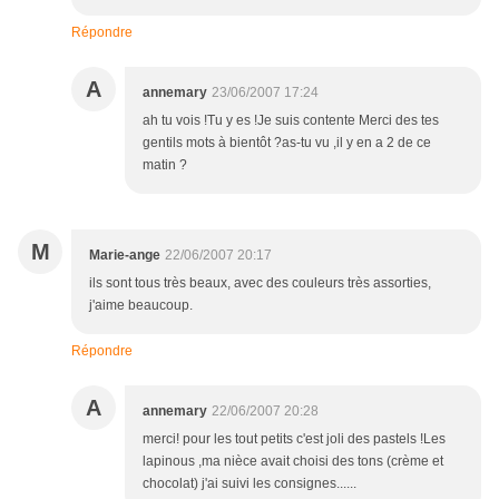
Répondre
A
annemary
23/06/2007 17:24
ah tu vois !Tu y es !Je suis contente Merci des tes
gentils mots à bientôt ?as-tu vu ,il y en a 2 de ce
matin ?
M
Marie-ange
22/06/2007 20:17
ils sont tous très beaux, avec des couleurs très assorties,
j'aime beaucoup.
Répondre
A
annemary
22/06/2007 20:28
merci! pour les tout petits c'est joli des pastels !Les
lapinous ,ma nièce avait choisi des tons (crème et
chocolat) j'ai suivi les consignes......