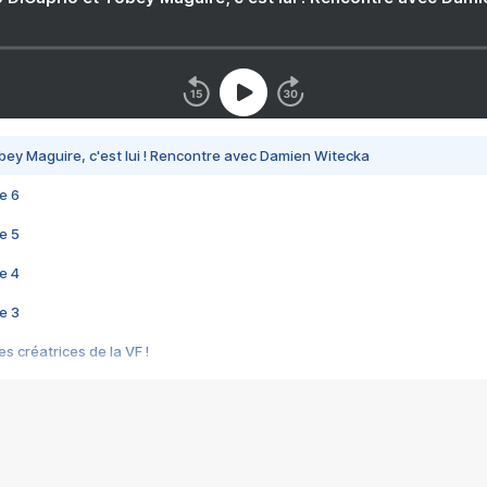
bey Maguire, c'est lui ! Rencontre avec Damien Witecka
e 6
e 5
e 4
e 3
s créatrices de la VF !
e 2
e 1
e Mektoub My Love arrive enfin ! Rencontre avec Shaïn Boumedine et Sal