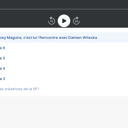
bey Maguire, c'est lui ! Rencontre avec Damien Witecka
e 6
e 5
e 4
e 3
s créatrices de la VF !
e 2
e 1
e Mektoub My Love arrive enfin ! Rencontre avec Shaïn Boumedine et Sal