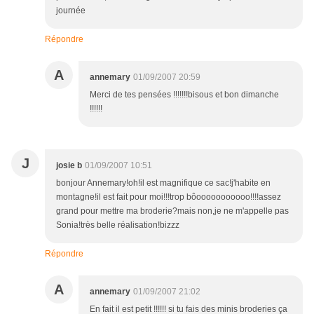
journée
Répondre
A
annemary
01/09/2007 20:59
Merci de tes pensées !!!!!!!bisous et bon dimanche
!!!!!!
J
josie b
01/09/2007 10:51
bonjour Annemary!oh!il est magnifique ce sac!j'habite en
montagne!il est fait pour moi!!!trop bôooooooooooo!!!!assez
grand pour mettre ma broderie?mais non,je ne m'appelle pas
Sonia!très belle réalisation!bizzz
Répondre
A
annemary
01/09/2007 21:02
En fait il est petit !!!!!! si tu fais des minis broderies ça