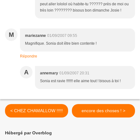
peut aller lololol où habite-tu ?????? près de moi ou
très loin ???????? bisous bon dimanche Josie !
M
mariezanne
01/09/2007 09:55
Magnifique. Sonia doit être bien contente !
Répondre
A
annemary
01/09/2007 20:31
Sonia est ravie !!!!!!! elle aime tout ! bisous à toi !
< CHEZ CHAMALLOW !!!!!
encore des choses ! >
Hébergé par Overblog