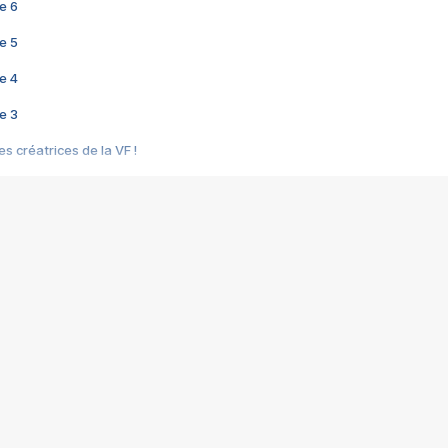
e 6
e 5
e 4
e 3
s créatrices de la VF !
e 2
e 1
e Mektoub My Love arrive enfin ! Rencontre avec Shaïn Boumedine et Sal
i : après Toni en famille
elle réalise le bouleversant Dites lui que je l'aime
ais ! Rencontre autour de Vie privée de Rebecca Zlotowski
 de Marguerite, Grave... Rencontre avec Ella Rumpf
 Les Rêveurs, un film intime sur la santé mentale