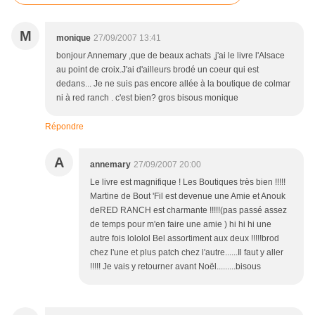
M
monique
27/09/2007 13:41
bonjour Annemary ,que de beaux achats ,j'ai le livre l'Alsace
au point de croix.J'ai d'ailleurs brodé un coeur qui est
dedans... Je ne suis pas encore allée à la boutique de colmar
ni à red ranch . c'est bien? gros bisous monique
Répondre
A
annemary
27/09/2007 20:00
Le livre est magnifique ! Les Boutiques très bien !!!!!
Martine de Bout 'Fil est devenue une Amie et Anouk
deRED RANCH est charmante !!!!!(pas passé assez
de temps pour m'en faire une amie ) hi hi hi une
autre fois lololol Bel assortiment aux deux !!!!!brod
chez l'une et plus patch chez l'autre......Il faut y aller
!!!!! Je vais y retourner avant Noël.........bisous