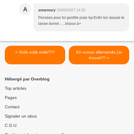
A
annemary
26/09/2007 14:55
Pensées pour toi gentille josie !qu'Enfin ton épaule te
laisse dormir.......bisous à+
< Voilà voilà voilà!!!!!!
En suisse allemande j'ai
trouvé!!!! >
Hébergé par Overblog
Top articles
Pages
Contact
Signaler un abus
C.G.U.