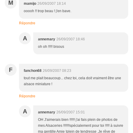
M
mamijo
26/09/2007 18:14
ooooh !! trop beau ! j'en bave.
Répondre
A
annemary
26/09/2007 18:46
oh oh !!!!! bisous
F
fanchon68
26/09/2007 08:23
tout me plait beaucoup... chez toi, cela doit vraiment être une
alsace miniature !
Répondre
A
annemary
26/09/2007 15:01
OH J'aimerais bien !!!!!! j'ai fais plein de photos de
mes Alsaceries !!!!!!!spécialement pour toi !!!!! à suivre
ma gentille Amie !plein de tendresse .Je rêve de