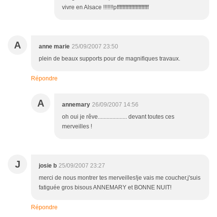
vivre en Alsace !!!!!!!pffffffffffffffffffffff
A
anne marie
25/09/2007 23:50
plein de beaux supports pour de magnifiques travaux.
Répondre
A
annemary
26/09/2007 14:56
oh oui je rêve.................... devant toutes ces
merveilles !
J
josie b
25/09/2007 23:27
merci de nous montrer tes merveilles!je vais me coucher,j'suis
fatiguée gros bisous ANNEMARY et BONNE NUIT!
Répondre