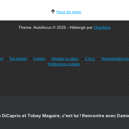
Haut de page
Theme: Autofocus © 2026 - Hébergé par
Overblog
og
Top articles
Contact
Signaler un abus
C.G.U.
Rémunération en d
Préférences cookies
 DiCaprio et Tobey Maguire, c'est lui ! Rencontre avec Dam