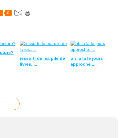
t
0
ecture?
ressorti de ma pile de
oh la la le jours
livres.....
approche.....