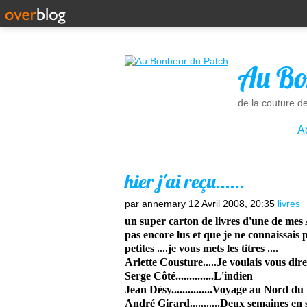
Au Bo
de la couture d
A
hier j'ai reçu......
par annemary
12 Avril 2008, 20:35
livres
un super carton de livres d'une de mes A
pas encore lus et que je ne connaissai
petites ....je vous mets les titres ....
Arlette Cousture.....Je voulais vous dire W
Serge Côté..............L'indien
Jean Désy...............Voyage au Nord d
André Girard...........Deux semaines en