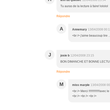
ann du Québec
12/04/2008 23:54
Tu auras de la lecture à faire! lololol
Répondre
A
Annemary
13/04/2008 00:1
<br /> j'aime beaucoup lire ...
J
josie b
12/04/2008 23:15
BON DIMANCHE ET BONNE LECTUR
Répondre
M
miss marple
13/04/2008 00
<br /> Merci !!!!!!!!!!!!!!!avec
<br /> <br /> <br />