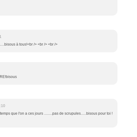
1
....bisous à tous!<br /> <br /> <br />
E!bisous
:10
 le temps que l'on a ces jours .........pas de scrupules......bisous pour toi !