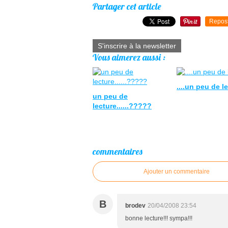
Partager cet article
Repos
S'inscrire à la newsletter
Vous aimerez aussi :
....un peu de l
un peu de
lecture......?????
commentaires
Ajouter un commentaire
B
brodev
20/04/2008 23:54
bonne lecture!!! sympa!!!