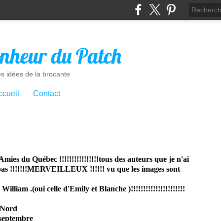
nheur du Patch
es idées de la brocante
ccueil
Contact
mies du Québec !!!!!!!!!!!!!!!!tous des auteurs que je n'ai
s pas !!!!!!!MERVEILLEUX !!!!!! vu que les images sont
illiam .(oui celle d'Emily et Blanche )!!!!!!!!!!!!!!!!!!!!!!
u Nord
 septembre