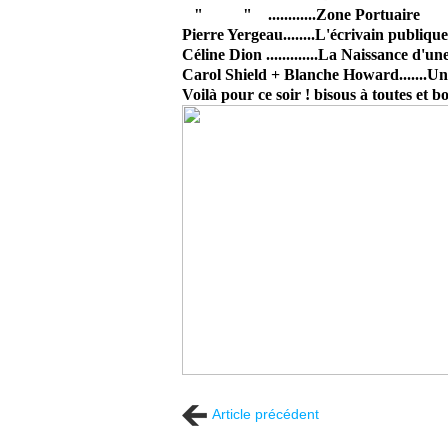
" " ............Zone Portuaire
Pierre Yergeau........L'écrivain publique
Céline Dion .............La Naissance d'un
Carol Shield + Blanche Howard.......Un
Voilà pour ce soir ! bisous à toutes et
Article précédent