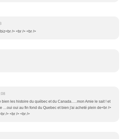
3
!biz<br /> <br /> <br />
:08
aime bien les histoire du québec et du Canada......mon Amie le sait ! et
e ....oui oui au fin fond du Quebec et bien j'ai acheté plein de<br />
<br /> <br /> <br />