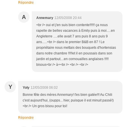
Répondre
A
Annemary
12/05/2008 20:44
<br /> oui et j'en suis bien contente!!!!!! ça nous
rapelle de belles vacances à Emily puis à moi.....en
Angleterre .....elle avait 7 ans puis 8 ans puis 9
ans......<br /> dans le premier B&B en 87 ! Le
propriétaire nous mettais des bouquets d'hortensias
dans notre chambre !!!!!et il en poussais dans son
jardin et partout....en cornouailles anglaises !!!!!
bisous<br /> à+<br /> <br /> <br />
Y
Yoly
12/05/2008 06:02
Bonne fête des mères Annemary! t'es bien gatée!!! Au Chili
c'est aujourd'hui, (oupps... hier, puisque il est minuit passé!)
<br /> Un gros bisou pour toi!
Répondre