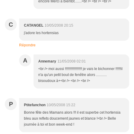
encore Merci à bientôt........<br /> <br /> <br />
C
CATANGEL
10/05/2008 20:15
j'adore les hortensias
Répondre
A
Annemary
11/05/2008 02:01
<br /> moi aussi !!!!!!!!!!!!!!!!!!! je vais le bichonner !!!!!!il
n'a qu'un petit bout de fenêtre alors ............
bisoudoux à+<br /> <br /> <br />
P
Ptitefanchon
10/05/2008 15:22
Bonne fête des Mamans alors !!! il est superbe cet hortensia
bleu aux reflets doucement jaunes et blance !<br /> Belle
journée à toi et bon week-end !