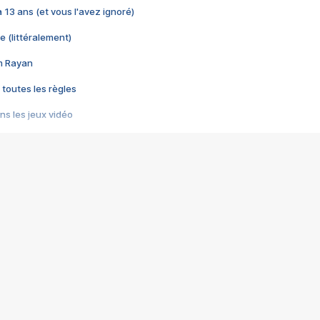
 a 13 ans (et vous l'avez ignoré)
e (littéralement)
im Rayan
 toutes les règles
s les jeux vidéo
us choquant de Rockstar ? - Le scandale BULLY
e plus moche de Steam
du RÊVE tourne au CAUCHEMAR
pendant 8 heures
it… à tort
umiliés par un jeu vidéo
ire - Final Fantasy 8