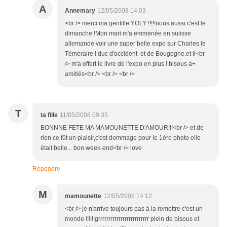
A
Annemary
12/05/2008 14:03
<br /> merci ma gentille YOLY !!!!!nous aussi c'est le
dimanche !Mon mari m'a emmenée en suiisse
allemande voir une super belle expo sur Charles le
Téméraire ! duc d'occident et de Bougogne.et il<br
/> m'a offert le livre de l'expo en plus ! bisous à+
amitiés<br /> <br /> <br />
T
ta fille
11/05/2008 09:35
BONNNE FETE MA MAMOUNETTE D'AMOUR!!!<br /> et de
rien ce fût un plaisir,c'est dommage pour le 1ère photo elle
était belle... bon week-end<br /> love
Répondre
M
mamounette
12/05/2008 14:12
<br /> je n'arrive toujours pas à la remettre c'est un
monde !!!!!!grrrrrrrrrrrrrrrrrrrrrrrrr plein de bisous et