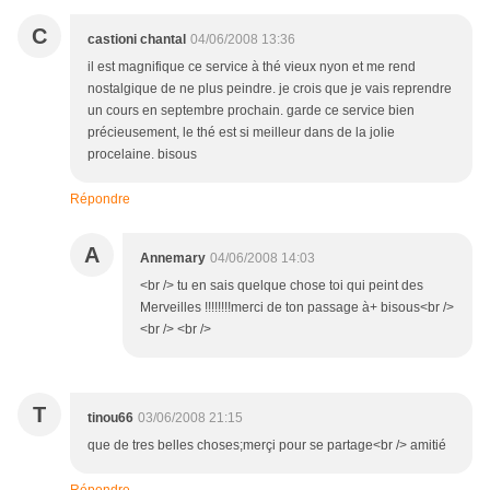
C
castioni chantal
04/06/2008 13:36
il est magnifique ce service à thé vieux nyon et me rend
nostalgique de ne plus peindre. je crois que je vais reprendre
un cours en septembre prochain. garde ce service bien
précieusement, le thé est si meilleur dans de la jolie
procelaine. bisous
Répondre
A
Annemary
04/06/2008 14:03
<br /> tu en sais quelque chose toi qui peint des
Merveilles !!!!!!!!merci de ton passage à+ bisous<br />
<br /> <br />
T
tinou66
03/06/2008 21:15
que de tres belles choses;merçi pour se partage<br /> amitié