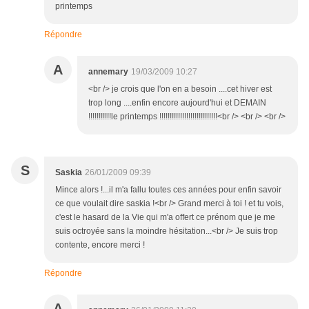
printemps
Répondre
A
annemary
19/03/2009 10:27
<br /> je crois que l'on en a besoin ....cet hiver est
trop long ....enfin encore aujourd'hui et DEMAIN
!!!!!!!!!!!le printemps !!!!!!!!!!!!!!!!!!!!!!!!!!!!<br /> <br /> <br />
S
Saskia
26/01/2009 09:39
Mince alors !...il m'a fallu toutes ces années pour enfin savoir
ce que voulait dire saskia !<br /> Grand merci à toi ! et tu vois,
c'est le hasard de la Vie qui m'a offert ce prénom que je me
suis octroyée sans la moindre hésitation...<br /> Je suis trop
contente, encore merci !
Répondre
A