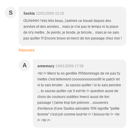
S
Saskia
22/01/2009 10:16
OUAHHH ! très très beau, j'admire ce travail depuis des
années et des années... mais je n'ai pas le temps ni la place
de m'y mettre. Je peints, je brode, je bricole... mais je ne sais
pas quilter !!! Encore bravo et merci de ton passage chez moi !
Répondre
A
annemary
24/01/2009 17:58
<br /> Merci tu es gentille !!!!!!dommage de ne pas t'y
mettre c'est tellement coooooooooooollll le patch !et
si tu sais broder ...tu sauras quilter ! si tu sais peindre
....tu sauras quilter car il est<br /> question aussi de
choix de couleurs subtiles !merci aussi de ton
passage ! j'aime trop ton prénom ...souvenirs
d'enfance d'une Saskia adorable !!!!!il signifie "petite
femme" c'est joli comme tout<br /> ! bisous<br /> <br
/> <br />