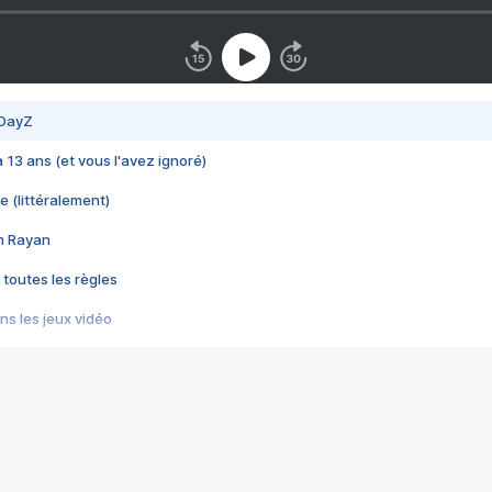
 DayZ
 a 13 ans (et vous l'avez ignoré)
e (littéralement)
im Rayan
 toutes les règles
s les jeux vidéo
us choquant de Rockstar ? - Le scandale BULLY
e plus moche de Steam
du RÊVE tourne au CAUCHEMAR
pendant 8 heures