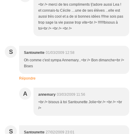
<br /> merci de tes compliments !j'adore aussi Lea !
et connais-tu Cécile ....une de ses élèves ...elle est
aussi très cool et a de si bonnes idées !!!!ne sois pas
trop sage la vie passe trop vite<br /> !!!!!!!bisous à
toi<br /> <br /> <br />
S
Santounette
01/03/2009 12:58
Oh comme c'est sympa Annemary...<br /> Bon dimanche<br />
Bises
Répondre
A
annemary
03/03/2009 11:56
<br /> bisous à toi Santounette Jolie<br /> <br /> <br
/>
S
Santounette
27/02/2009 23:01