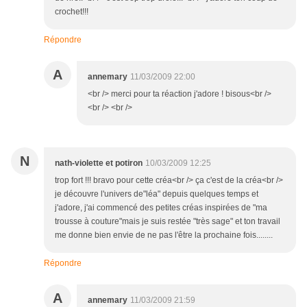
crochet!!!
Répondre
A
annemary
11/03/2009 22:00
<br /> merci pour ta réaction j'adore ! bisous<br />
<br /> <br />
N
nath-violette et potiron
10/03/2009 12:25
trop fort !!! bravo pour cette créa<br /> ça c'est de la créa<br />
je découvre l'univers de"léa" depuis quelques temps et
j'adore, j'ai commencé des petites créas inspirées de "ma
trousse à couture"mais je suis restée "très sage" et ton travail
me donne bien envie de ne pas l'être la prochaine fois........
Répondre
A
annemary
11/03/2009 21:59