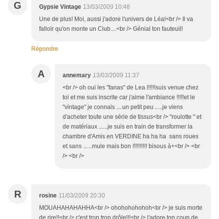
G
Gypsie Vintage
13/03/2009 10:48
Une de plus! Moi, aussi j'adore l'univers de Léa!<br /> Il va
falloir qu'on monte un Club....<br /> Génial ton fauteuil!
Répondre
A
annemary
13/03/2009 11:37
<br /> oh oui les "fanas" de Lea !!!!!!suis venue chez
toi et me suis inscrite car j'aime l'ambiance !!!!!et le
"vintage" je connais ....un petit peu .....je viens
d'acheter toute une série de tissus<br /> "roulotte " et
de matériaux ......je suis en train de transformer la
chambre d'Amis en VERDINE ha ha ha sans roues
et sans ......mule mais bon !!!!!!!!!! bisous à+<br /> <br
/> <br />
R
rosine
11/03/2009 20:30
MOUAHAHAHAHHA<br /> ohohohohohoh<br /> je suis morte
de rire!!<br /> c'est trop trop drôle!!!<br /> j'adore ton coup de