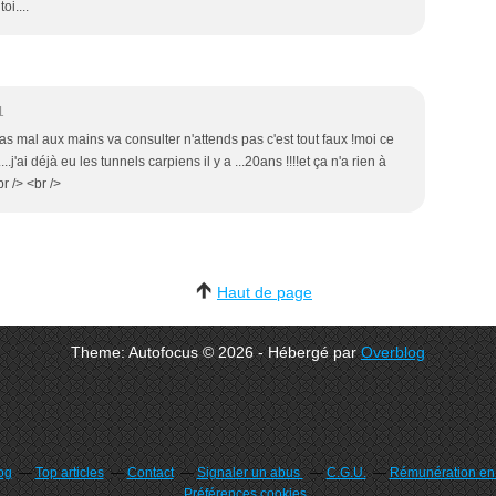
oi....
1
 as mal aux mains va consulter n'attends pas c'est tout faux !moi ce
.j'ai déjà eu les tunnels carpiens il y a ...20ans !!!!et ça n'a rien à
r /> <br />
Haut de page
Theme: Autofocus © 2026 - Hébergé par
Overblog
og
Top articles
Contact
Signaler un abus
C.G.U.
Rémunération en d
Préférences cookies