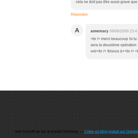
cela ne doit pas être aussi grave que t
Répondre
A
annemary
09/06/2009 23:4
<br /> merci beaucoup !si tu
sera la deuxième opération ...
voir<br /> !bisous à+<br /> <b
Voir le profil de
sur le portail Overblog
Créer un blog gratuit sur Overbl