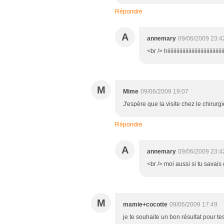
Répondre
A
annemary
09/06/2009 23:4
<br /> hiiiiiiiiiiiiiiiiiiiiiiiiiiiiiii
M
Mime
09/06/2009 19:07
J'espère que la visite chez le chirurg
Répondre
A
annemary
09/06/2009 23:4
<br /> moi aussi si tu savai
M
mamie+cocotte
09/06/2009 17:49
je te souhaite un bon résultat pour 