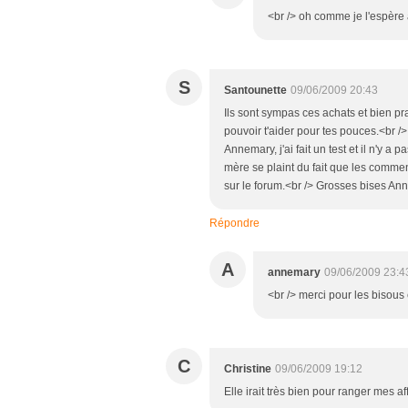
<br /> oh comme je l'espère 
S
Santounette
09/06/2009 20:43
Ils sont sympas ces achats et bien pr
pouvoir t'aider pour tes pouces.<br 
Annemary, j'ai fait un test et il n'y a
mère se plaint du fait que les commenta
sur le forum.<br /> Grosses bises An
Répondre
A
annemary
09/06/2009 23:4
<br /> merci pour les bisous 
C
Christine
09/06/2009 19:12
Elle irait très bien pour ranger mes aff