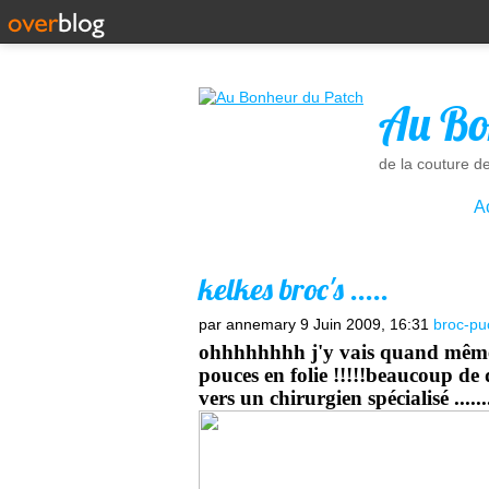
Au Bo
de la couture d
A
kelkes broc's .....
par annemary
9 Juin 2009, 16:31
broc-puc
ohhhhhhhh j'y vais quand même 
pouces en folie !!!!!beaucoup de d
vers un chirurgien spécialisé ...