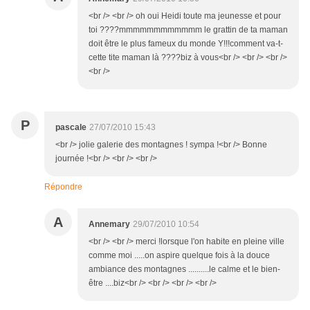
<br /> <br /> oh oui Heidi toute ma jeunesse et pour
toi ????mmmmmmmmmmmm le grattin de ta maman
doit être le plus fameux du monde Y!!!comment va-t-
cette tite maman là ????biz à vous<br /> <br /> <br />
<br />
P
pascale
27/07/2010 15:43
<br /> jolie galerie des montagnes ! sympa !<br /> Bonne
journée !<br /> <br /> <br />
Répondre
A
Annemary
29/07/2010 10:54
<br /> <br /> merci !lorsque l'on habite en pleine ville
comme moi .....on aspire quelque fois à la douce
ambiance des montagnes ..........le calme et le bien-
être ....biz<br /> <br /> <br /> <br />