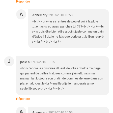
Répondre
A
Annemary
29/07/2010 10:58
<br /> <br /> tu es rentrés de peu et voilà la pluie
.....en as-tu eu aussi par chez toi ???<br /> <br /> <br
/> tu dois être bien rôtie à point juste comme un pain
d'épice !!!! biz je ne fais que dorloter ....le Bonheur<br
/> <br /> <br /> <br />
J
josie b
27/07/2010 19:15
<br /> j'adore les histoires d'Heïdi!de jolies photos d'alpage
qui parlent de belles histoires!comme j'aime!tu sais ma
maman fait toujours son gratin de pommes de terre dans son
plat en alu,c'est le<br /> meilleur!je le mangerais à moi
seule!!!bisous<br /> <br /> <br />
Répondre
A
Annemary
29/07/2010 10:56