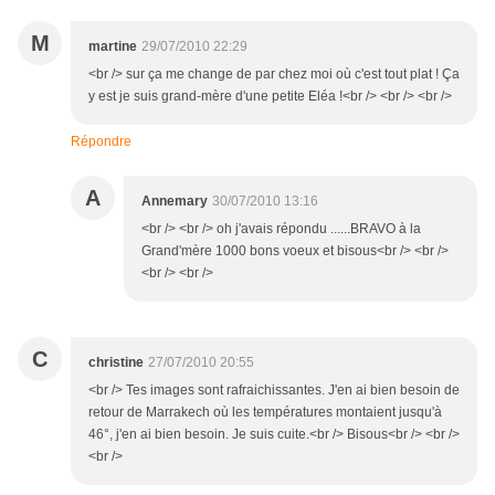
M
martine
29/07/2010 22:29
<br /> sur ça me change de par chez moi où c'est tout plat ! Ça
y est je suis grand-mère d'une petite Eléa !<br /> <br /> <br />
Répondre
A
Annemary
30/07/2010 13:16
<br /> <br /> oh j'avais répondu ......BRAVO à la
Grand'mère 1000 bons voeux et bisous<br /> <br />
<br /> <br />
C
christine
27/07/2010 20:55
<br /> Tes images sont rafraichissantes. J'en ai bien besoin de
retour de Marrakech où les températures montaient jusqu'à
46°, j'en ai bien besoin. Je suis cuite.<br /> Bisous<br /> <br />
<br />