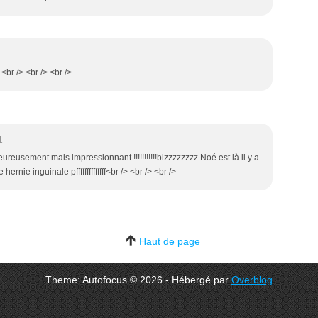
..<br /> <br /> <br />
1
eureusement mais impressionnant !!!!!!!!!!!bizzzzzzzz Noé est là il y a
e hernie inguinale pffffffffffffff<br /> <br /> <br />
Haut de page
Theme: Autofocus © 2026 - Hébergé par
Overblog