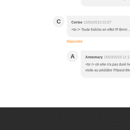
C
Cerise
15/03/2010 22:07
<br /> Toute fraîche en effet !!!! Brrrrr..
Répondre
A
Annemary
16/03/2010 11:1
<br /> oh elle n'a pas duré h
visite au pédiâtre !!!!!peut êtr