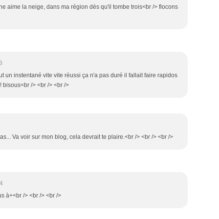
e aime la neige, dans ma région dès qu'il tombe trois<br /> flocons
3
un instentané vite vite rèussi ça n'a pas duré il fallait faire rapidos
!!!! bisous<br /> <br /> <br />
as... Va voir sur mon blog, cela devrait te plaire.<br /> <br /> <br />
4
ous à+<br /> <br /> <br />