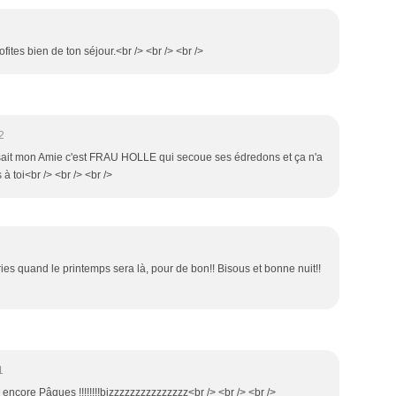
fites bien de ton séjour.<br /> <br /> <br />
2
sait mon Amie c'est FRAU HOLLE qui secoue ses édredons et ça n'a
us à toi<br /> <br /> <br />
ies quand le printemps sera là, pour de bon!! Bisous et bonne nuit!!
1
 encore Pâques !!!!!!!!bizzzzzzzzzzzzzzz<br /> <br /> <br />