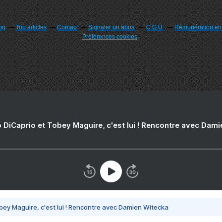
og
Top articles
Contact
Signaler un abus
C.G.U.
Rémunération en d
Préférences cookies
 DiCaprio et Tobey Maguire, c'est lui ! Rencontre avec Dam
bey Maguire, c'est lui ! Rencontre avec Damien Witecka