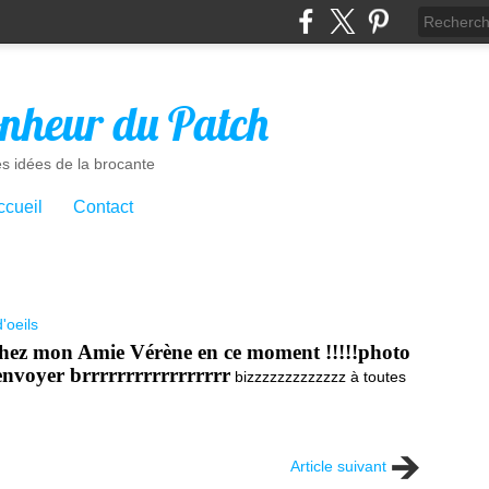
nheur du Patch
es idées de la brocante
ccueil
Contact
d'oeils
ps chez mon Amie Vérène en ce moment !!!!!photo
'envoyer brrrrrrrrrrrrrrrrr
bizzzzzzzzzzzzz à toutes
Article suivant