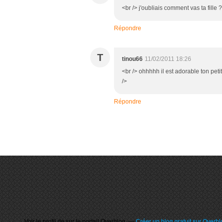
<br /> j'oubliais comment vas ta fille 
Répondre
T
tinou66
11/02/2011 18:26
<br /> ohhhhh il est adorable ton peti
/>
Répondre
Voir le profil de
sur le portail Overblog
Créer un blog gratuit sur Overbl