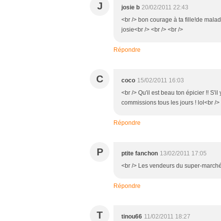
J
josie b
20/02/2011 22:43
<br /> bon courage à ta fille!de mala
josie<br /> <br /> <br />
Répondre
C
coco
15/02/2011 16:03
<br /> Qu'il est beau ton épicier !! S'i
commissions tous les jours ! lol<br />
Répondre
P
ptite fanchon
13/02/2011 17:05
<br /> Les vendeurs du super-marché n'
Répondre
T
tinou66
11/02/2011 18:27