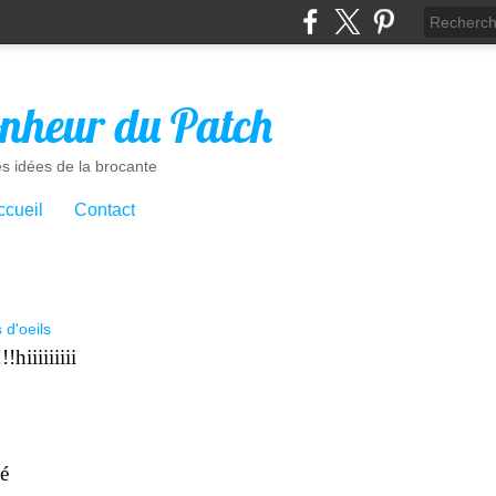
nheur du Patch
es idées de la brocante
ccueil
Contact
s d'oeils
hiiiiiiiii
oé