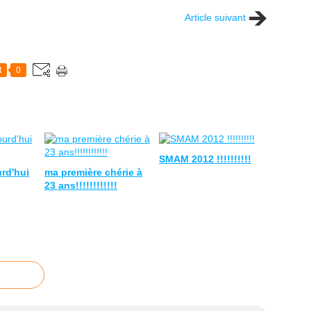
Article suivant
t
0
SMAM 2012 !!!!!!!!!!
urd'hui
ma première chérie à
23 ans!!!!!!!!!!!!