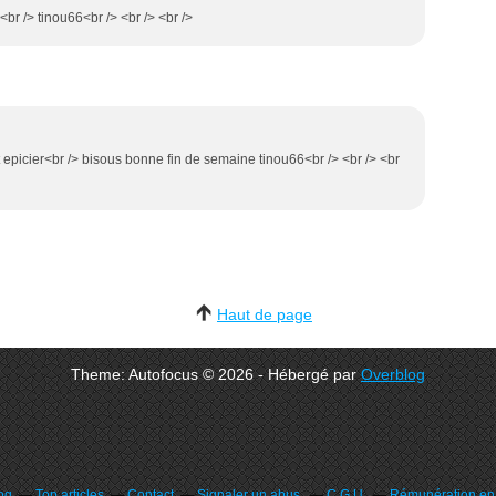
?<br /> tinou66<br /> <br /> <br />
t epicier<br /> bisous bonne fin de semaine tinou66<br /> <br /> <br
Haut de page
Theme: Autofocus © 2026 - Hébergé par
Overblog
og
Top articles
Contact
Signaler un abus
C.G.U.
Rémunération en d