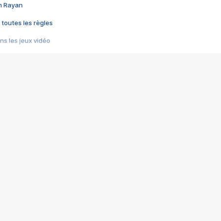
im Rayan
 toutes les règles
s les jeux vidéo
us choquant de Rockstar ? - Le scandale BULLY
e plus moche de Steam
du RÊVE tourne au CAUCHEMAR
pendant 8 heures
it… à tort
umiliés par un jeu vidéo
ire - Final Fantasy 8
ti un empire - Age of Empires
story DOFUS
tard, il crée l'un des pires jeux de tous les temps, MindsEye.