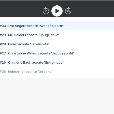
#30 : Eve Angeli raconte "Avant de partir"
#29 : MC Solaar raconte "Bouge de là"
28 : Lorie raconte "Je vais vite"
#27 : Christophe Willem raconte "Jacques a dit"
#26 : Chimène Badi raconte "Entre nous"
#25 : Indochine raconte "3e sexe"
#24 : Zaho raconte "C'est chelou"
#23 : Patrick Bruel raconte "Au café des délices"
#22 : Kyo raconte "Le chemin"
#21 : Nolwenn Leroy raconte "Cassé"