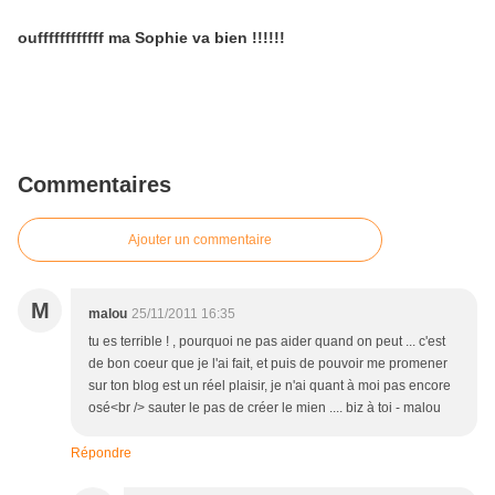
ouffffffffffff ma Sophie va bien !!!!!!
Commentaires
Ajouter un commentaire
M
malou
25/11/2011 16:35
tu es terrible ! , pourquoi ne pas aider quand on peut ... c'est
de bon coeur que je l'ai fait, et puis de pouvoir me promener
sur ton blog est un réel plaisir, je n'ai quant à moi pas encore
osé<br /> sauter le pas de créer le mien .... biz à toi - malou
Répondre