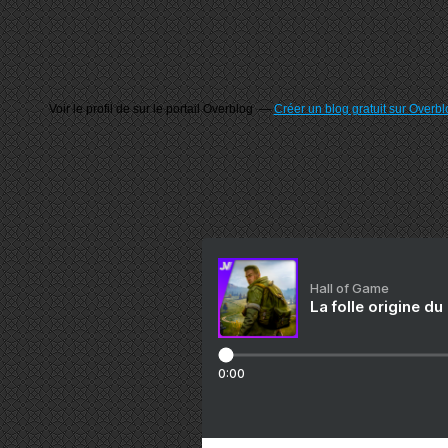
Voir le profil de
sur le portail Overblog
Créer un blog gratuit sur Overbl
Hall of Game
La folle origine du
0:00