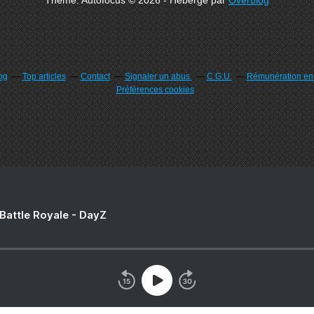
Theme: Autofocus © 2026 - Hébergé par
Overblog
og
Top articles
Contact
Signaler un abus
C.G.U.
Rémunération en d
Préférences cookies
 Battle Royale - DayZ