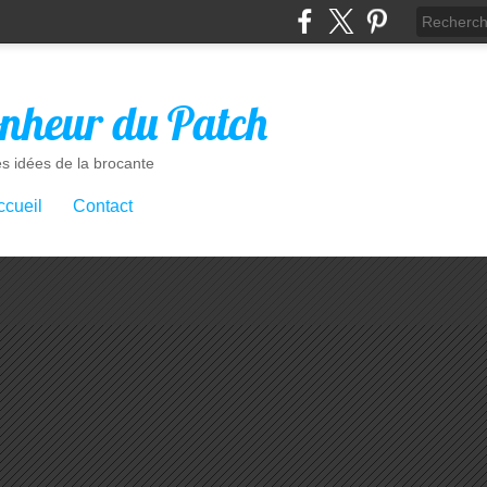
nheur du Patch
es idées de la brocante
ccueil
Contact