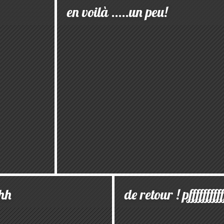
en voilà .....un peu!
hh
de retour ! pffffffff