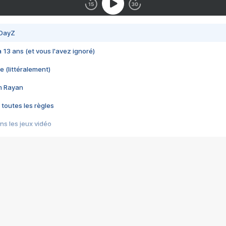
 DayZ
 a 13 ans (et vous l'avez ignoré)
e (littéralement)
im Rayan
 toutes les règles
s les jeux vidéo
us choquant de Rockstar ? - Le scandale BULLY
e plus moche de Steam
du RÊVE tourne au CAUCHEMAR
pendant 8 heures
it… à tort