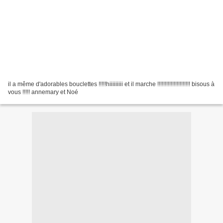
il a même d'adorables bouclettes !!!!!hiiiiiiiii et il marche !!!!!!!!!!!!!!!!!!!!!! bisous à
vous !!!!! annemary et Noé