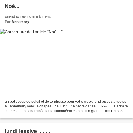
Noé....
Publié le 19/11/2010 à 13:16
Par
Annemary
un petit coup de soleil et de tendresse pour votre week -end bisous à toutes
à+ annemary avec le chapeau de Lutin une petite danse.....1-2-3..... il admire
la déco de ma cheminée toute illuminée!!! comme il a grandit !!!!!!! 10 mois et
demi !!!!! le fauteuil...
lundi lessive ........