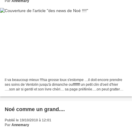
Par
Annemary
il va beaucoup mieux !!!!sa grosse toux s'estompe ....il doit encore prendre
ses soins de Ventolin jusqu'à dimanche ouffffffff un petit clin d'oeil d'hier
.....son air si gentil et son livre chéri.... sa page préfèrée.....on peut gratter
avec les doigts...
Noé comme un grand....
Publié le 19/10/2010 à 12:01
Par
Annemary