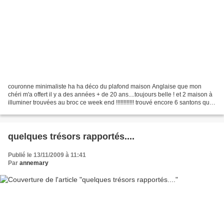
couronne minimaliste ha ha déco du plafond maison Anglaise que mon
chéri m'a offert il y a des années + de 20 ans....toujours belle ! et 2 maison à
illuminer trouvées au broc ce week end !!!!!!!!!!!! trouvé encore 6 santons qui
veux les voir ????? bisous...
quelques trésors rapportés....
Publié le 13/11/2009 à 11:41
Par
annemary