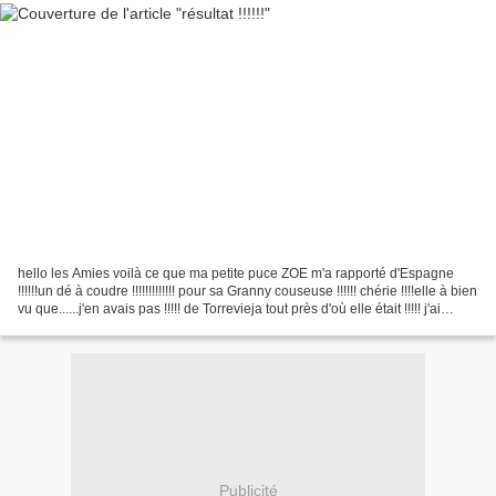
hello les Amies voilà ce que ma petite puce ZOE m'a rapporté d'Espagne
!!!!!!un dé à coudre !!!!!!!!!!!!! pour sa Granny couseuse !!!!!! chérie !!!!elle à bien
vu que......j'en avais pas !!!!! de Torrevieja tout près d'où elle était !!!!! j'ai
trouvé...
Publicité