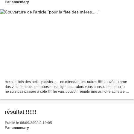
Par
annemary
me suis fais des petits plaisirs .......en attendant les autres !!!!! trouvé au broc
des vêtements de poupées tous mignons ....alors vous pensez bien que je
ne suis pas passée à côté !!!!!!!je vais pouvoir remplir une armoire achetée il
y a quelque temps...je...
résultat !!!!!!
Publié le 06/09/2008 à 19:05
Par
annemary