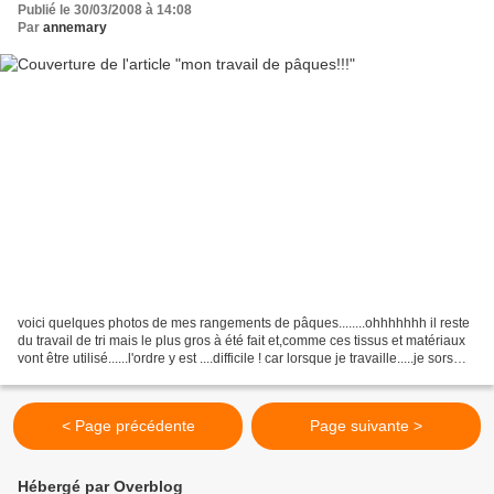
Publié le 30/03/2008 à 14:08
Par
annemary
voici quelques photos de mes rangements de pâques........ohhhhhhh il reste
du travail de tri mais le plus gros à été fait et,comme ces tissus et matériaux
vont être utilisé......l'ordre y est ....difficile ! car lorsque je travaille.....je sors
tout et...
< Page précédente
Page suivante >
Hébergé par Overblog