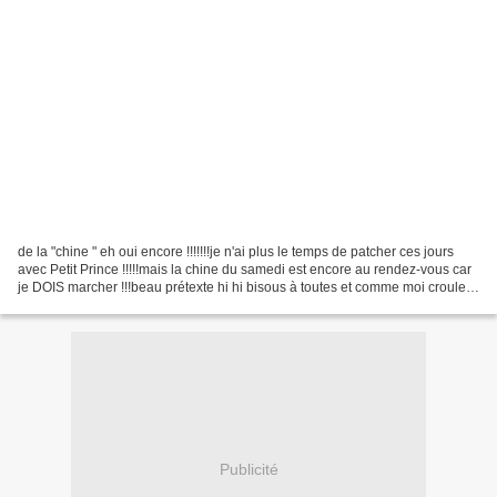
de la "chine " eh oui encore !!!!!!!je n'ai plus le temps de patcher ces jours
avec Petit Prince !!!!!mais la chine du samedi est encore au rendez-vous car
je DOIS marcher !!!beau prétexte hi hi bisous à toutes et comme moi croulez
sous la chaleur pffffffffffffffffffffffffannemary...
Publicité