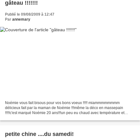
gâteau !!!!!!!
Publié le 09/08/2009 à 12:47
Par
annemary
Noémie vous fait bisous pour vos bons voeux !!!!! miammmmmmmm
délicieux fait par la maman de Noémie !!!même la déco en massepain
!!!!!c'est marqué Noémie 20 ans!!!un peu eu chaud avec température et
étincelles et 20 bougies......fourré au fruits des bois...
petite chine ....du samedi!