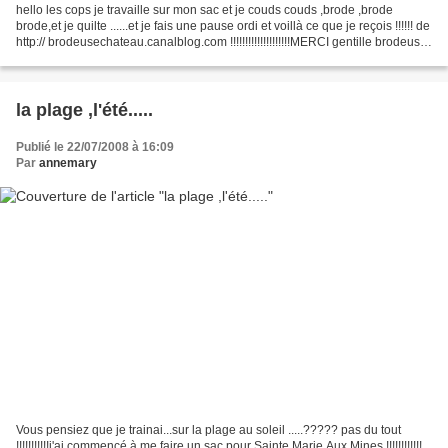
hello les cops je travaille sur mon sac et je couds couds ,brode ,brode
brode,et je quilte ......et je fais une pause ordi et voillà ce que je reçois !!!!!! de
http:// brodeusechateau.canalblog.com !!!!!!!!!!!!!!!!!!!!MERCI gentille brodeuse
!!!!!tu es...
la plage ,l'été.....
Publié le 22/07/2008 à 16:09
Par
annemary
Vous pensiez que je trainai...sur la plage au soleil .....????? pas du tout
!!!!!!!!!!!j'ai commencé à me faire un sac pour Sainte Marie Aux Mines !!!!!!!!!!!!