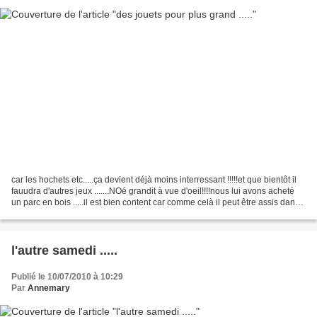
car les hochets etc.....ça devient déjà moins interressant !!!!!et que bientôt il
fauudra d'autres jeux .......NOé grandit à vue d'oeil!!!!nous lui avons acheté
un parc en bois .....il est bien content car comme celà il peut être assis dans
un coin bien...
l'autre samedi .....
Publié le 10/07/2010 à 10:29
Par
Annemary