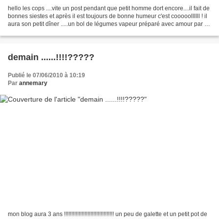
hello les cops ....vite un post pendant que petit homme dort encore....il fait de
bonnes siestes et après il est toujours de bonne humeur c'est cooooollllll ! il
aura son petit dîner .....un bol de légumes vapeur préparé avec amour par sa
maman et ensuite...
demain ......!!!!?????
Publié le 07/06/2010 à 10:19
Par
annemary
mon blog aura 3 ans !!!!!!!!!!!!!!!!!!!!!!!!!!!!!!!!!! un peu de galette et un petit pot de