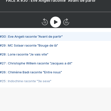
FACE A #30 : Eve Angeli raconte "Avant de partir"
#30 : Eve Angeli raconte "Avant de partir"
#29 : MC Solaar raconte "Bouge de là"
28 : Lorie raconte "Je vais vite"
#27 : Christophe Willem raconte "Jacques a dit"
#26 : Chimène Badi raconte "Entre nous"
#25 : Indochine raconte "3e sexe"
#24 : Zaho raconte "C'est chelou"
#23 : Patrick Bruel raconte "Au café des délices"
#22 : Kyo raconte "Le chemin"