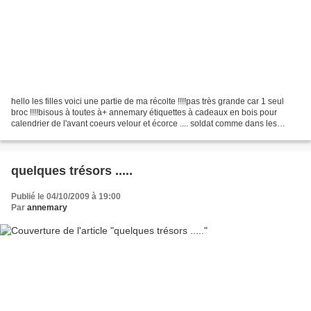
hello les filles voici une partie de ma récolte !!!!pas très grande car 1 seul
broc !!!!bisous à toutes à+ annemary étiquettes à cadeaux en bois pour
calendrier de l'avant coeurs velour et écorce .... soldat comme dans les
contes..... boîte de trésors...
quelques trésors .....
Publié le 04/10/2009 à 19:00
Par
annemary