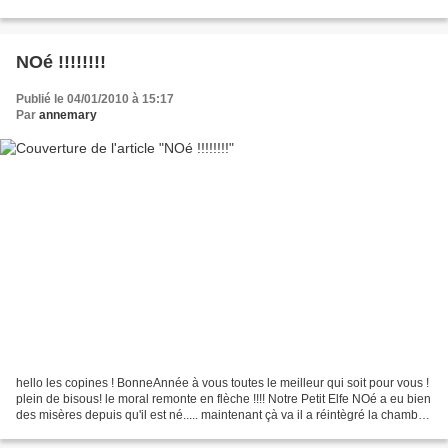
????????????...
NOé !!!!!!!!
Publié le 04/01/2010 à 15:17
Par
annemary
hello les copines ! BonneAnnée à vous toutes le meilleur qui soit pour vous !
plein de bisous! le moral remonte en flèche !!!! Notre Petit Elfe NOé a eu bien
des misères depuis qu'il est né..... maintenant çà va il a réintègré la chambre
de sa maman chérie!après...