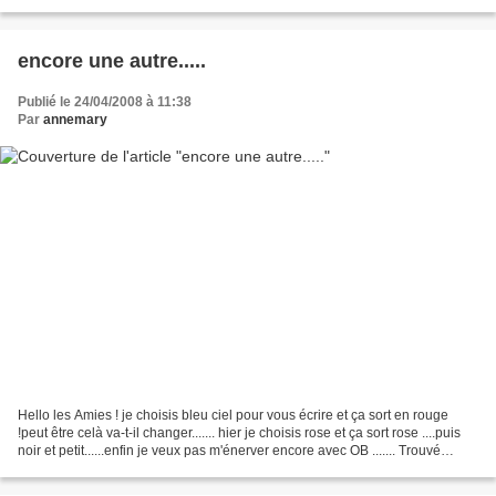
tout réuni.....toile...
encore une autre.....
Publié le 24/04/2008 à 11:38
Par
annemary
Hello les Amies ! je choisis bleu ciel pour vous écrire et ça sort en rouge
!peut être celà va-t-il changer....... hier je choisis rose et ça sort rose ....puis
noir et petit......enfin je veux pas m'énerver encore avec OB ....... Trouvé
encore cette...