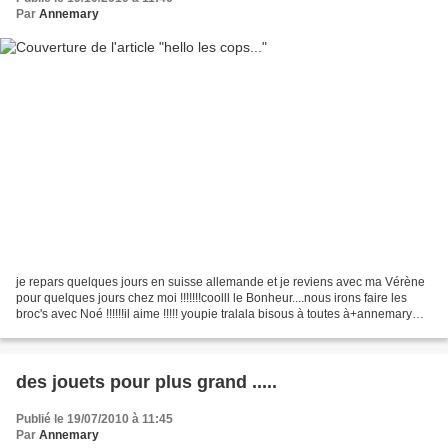
Par
Annemary
je repars quelques jours en suisse allemande et je reviens avec ma Vérène
pour quelques jours chez moi !!!!!!!coolll le Bonheur....nous irons faire les
broc's avec Noé !!!!!!il aime !!!!! youpie tralala bisous à toutes à+annemary
PS. je dois faire mes...
des jouets pour plus grand .....
Publié le 19/07/2010 à 11:45
Par
Annemary