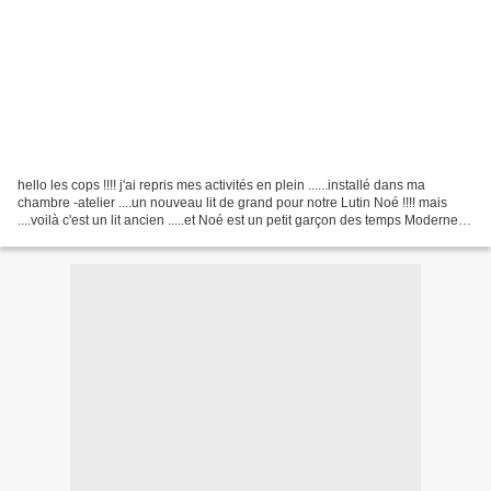
hello les cops !!!! j'ai repris mes activités en plein ......installé dans ma
chambre -atelier ....un nouveau lit de grand pour notre Lutin Noé !!!! mais
....voilà c'est un lit ancien .....et Noé est un petit garçon des temps Modernes
...donc très grand...