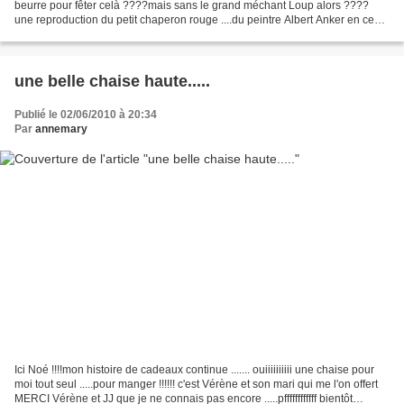
beurre pour fêter celà ????mais sans le grand méchant Loup alors ????
une reproduction du petit chaperon rouge ....du peintre Albert Anker en ce
moment il y a...
une belle chaise haute.....
Publié le 02/06/2010 à 20:34
Par
annemary
Ici Noé !!!!mon histoire de cadeaux continue ....... ouiiiiiiiiii une chaise pour
moi tout seul .....pour manger !!!!!! c'est Vérène et son mari qui me l'on offert
MERCI Vérène et JJ que je ne connais pas encore .....pffffffffffff bientôt