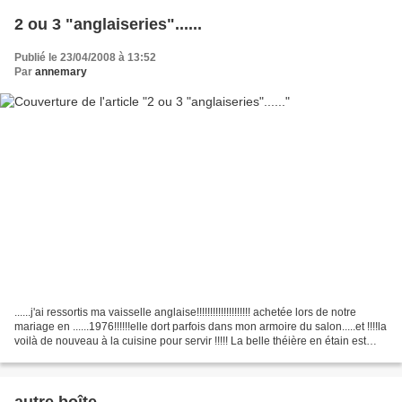
2 ou 3 "anglaiseries"......
Publié le 23/04/2008 à 13:52
Par
annemary
......j'ai ressortis ma vaisselle anglaise!!!!!!!!!!!!!!!!!!!! achetée lors de notre
mariage en ......1976!!!!!!elle dort parfois dans mon armoire du salon.....et !!!!la
voilà de nouveau à la cuisine pour servir !!!!! La belle théière en étain est
un...
autre boîte.....