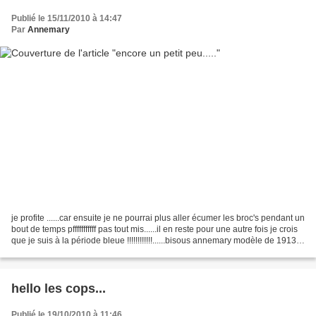
Publié le 15/11/2010 à 14:47
Par
Annemary
je profite ......car ensuite je ne pourrai plus aller écumer les broc's pendant un
bout de temps pfffffffffff pas tout mis......il en reste pour une autre fois je crois
que je suis à la période bleue !!!!!!!!!!!!......bisous annemary modèle de 1913
Langenthal...
hello les cops...
Publié le 19/10/2010 à 11:46