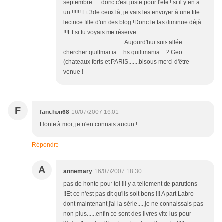
septembre......donc c'est juste pour l'été ! si il y en a
un !!!!!! Et 3de ceux là, je vais les envoyer à une tite
lectrice fille d'un des blog !Donc le tas diminue déjà
!!!Et si tu voyais me réserve
.........................................Aujourd'hui suis allée
chercher quiltmania + hs quiltmania + 2 Geo
(chateaux forts et PARIS.......bisous merci d'être
venue !
F
fanchon68
16/07/2007 16:01
Honte à moi, je n'en connais aucun !
Répondre
A
annemary
16/07/2007 18:30
pas de honte pour toi !il y a tellement de parutions
!!Et ce n'est pas dit qu'ils soit bons !!! A part Labro
dont maintenant j'ai la série.....je ne connaissais pas
non plus......enfin ce sont des livres vite lus pour