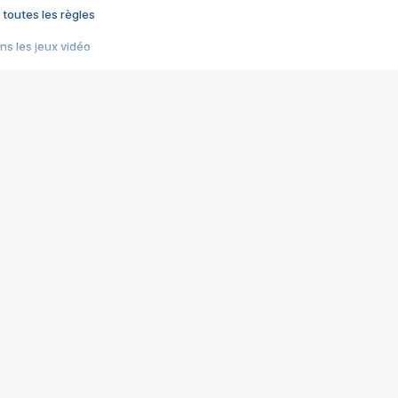
 toutes les règles
s les jeux vidéo
us choquant de Rockstar ? - Le scandale BULLY
e plus moche de Steam
du RÊVE tourne au CAUCHEMAR
pendant 8 heures
it… à tort
umiliés par un jeu vidéo
ire - Final Fantasy 8
ti un empire - Age of Empires
story DOFUS
tard, il crée l'un des pires jeux de tous les temps, MindsEye.