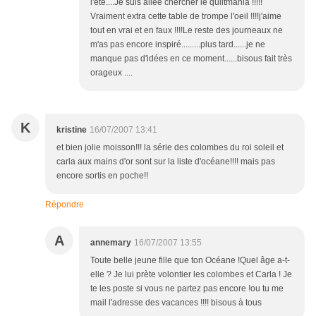
l'été....Je suis allée chercher le quiltmania !!!!!
Vraiment extra cette table de trompe l'oeil !!!!j'aime
tout en vrai et en faux !!!!Le reste des journeaux ne
m'as pas encore inspiré.........plus tard......je ne
manque pas d'idées en ce moment......bisous fait très
orageux ....
K
kristine
16/07/2007 13:41
et bien jolie moisson!!! la série des colombes du roi soleil et
carla aux mains d'or sont sur la liste d'océane!!!! mais pas
encore sortis en poche!!
Répondre
A
annemary
16/07/2007 13:55
Toute belle jeune fille que ton Océane !Quel âge a-t-
elle ? Je lui prète volontier les colombes et Carla ! Je
te les poste si vous ne partez pas encore !ou tu me
mail l'adresse des vacances !!!! bisous à tous