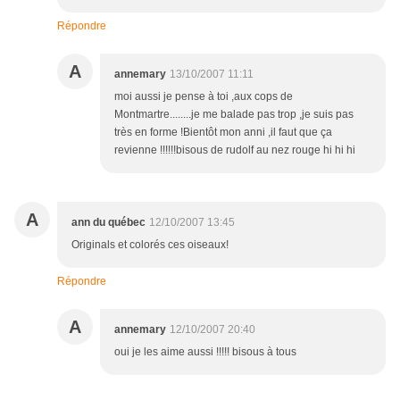
Répondre
A
annemary
13/10/2007 11:11
moi aussi je pense à toi ,aux cops de
Montmartre........je me balade pas trop ,je suis pas
très en forme !Bientôt mon anni ,il faut que ça
revienne !!!!!!bisous de rudolf au nez rouge hi hi hi
A
ann du québec
12/10/2007 13:45
Originals et colorés ces oiseaux!
Répondre
A
annemary
12/10/2007 20:40
oui je les aime aussi !!!!! bisous à tous