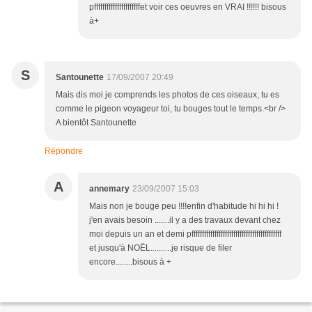
pffffffffffffffffffffffet voir ces oeuvres en VRAI !!!!!! bisous
à+
S
Santounette
17/09/2007 20:49
Mais dis moi je comprends les photos de ces oiseaux, tu es
comme le pigeon voyageur toi, tu bouges tout le temps.<br />
A bientôt Santounette
Répondre
A
annemary
23/09/2007 15:03
Mais non je bouge peu !!!!enfin d'habitude hi hi hi !
j'en avais besoin .......il y a des travaux devant chez
moi depuis un an et demi pfffffffffffffffffffffffffffffffffffffffffff
et jusqu'à NOËL..........je risque de filer
encore........bisous à +