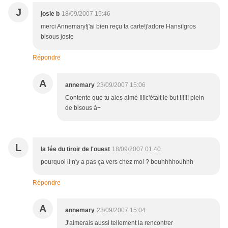
J
josie b
18/09/2007 15:46
merci Annemary!j'ai bien reçu ta carte!j'adore Hansi!gros
bisous josie
Répondre
A
annemary
23/09/2007 15:06
Contente que tu aies aimé !!!!c'était le but !!!!!! plein
de bisous à+
L
la fée du tiroir de l'ouest
18/09/2007 01:40
pourquoi il n'y a pas ça vers chez moi ? bouhhhhouhhh
Répondre
A
annemary
23/09/2007 15:04
J'aimerais aussi tellement la rencontrer